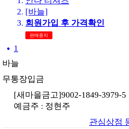
안나 티셔츠
[바늘]
회원가입 후 가격확인
판매중지
1
바늘
무통장입금
[새마을금고]9002-1849-3979-5
예금주 : 정현주
관심상점 